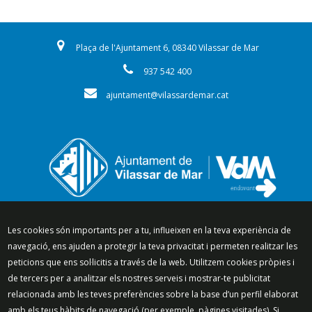
Plaça de l'Ajuntament 6, 08340 Vilassar de Mar
937 542 400
ajuntament@vilassardemar.cat
Segueix-nos a:
Les cookies són importants per a tu, influeixen en la teva experiència de
navegació, ens ajuden a protegir la teva privacitat i permeten realitzar les
peticions que ens sol·licitis a través de la web. Utilitzem cookies pròpies i
de tercers per a analitzar els nostres serveis i mostrar-te publicitat
relacionada amb les teves preferències sobre la base d’un perfil elaborat
Mapa del lloc
Política de Privacitat
amb els teus hàbits de navegació (per exemple, pàgines visitades). Si