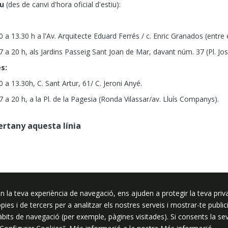
iu
(des de canvi d'hora oficial d'estiu):
0 a 13.30 h a l'Av. Arquitecte Eduard Ferrés / c. Enric Granados (entre 
7 a 20 h, als Jardins Passeig Sant Joan de Mar, davant núm. 37 (Pl. Jos
s:
0 a 13.30h, C. Sant Artur, 61/ C. Jeroni Anyé.
7 a 20 h, a la Pl. de la Pagesia (Ronda Vilassar/av. Lluís Companys).
pertany aquesta línia
n la teva experiència de navegació, ens ajuden a protegir la teva priva
ssar
ròpies i de tercers per a analitzar els nostres serveis i mostrar-te pub
hàbits de navegació (per exemple, pàgines visitades). Si consents la s