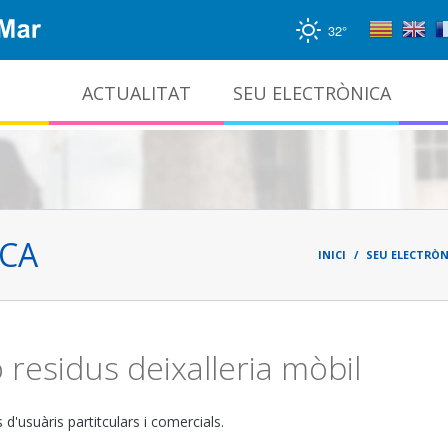
32°
ACTUALITAT
SEU ELECTRÒNICA
Gestió documental i arxiu administratiu
Fil
d'ari
ICA
INICI
SEU ELECTRÒN
 residus deixalleria mòbil
d'usuàris partitculars i comercials.