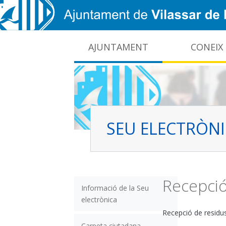
Vés al contingut
AJUNTAMENT
CONEIX
CIDO: difusió de la informació pública local
Interrupcions dels serveis e-administració
SEU ELECTRÒN
Recepció
Informació de la Seu
electrònica
Recepció de residus 
Carpeta ciutadana