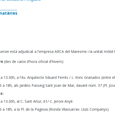
natàries
servei està adjudicat a l'empresa ARCA del Maresme i la unitat mòbil 
rn
(des de canvi d'hora oficial d'hivern):
 a 13.30h, a l'Av. Arquitecte Eduard Ferrés / c. Enric Granados (entre e
6 a 18h, als Jardins Passeig Sant Joan de Mar, davant núm. 37 (Pl. Jos
s:
 a 13.30h,
al C. Sant Artur, 61/ C. Jeroni Anyé.
6 a 18h, a la Pl. de la Pagesia (Ronda Vilassar/av. Lluís Companys).