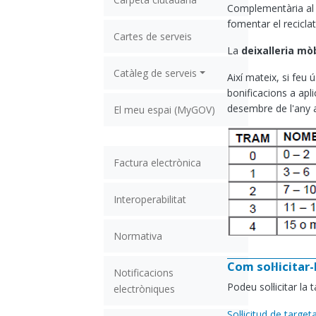
Complementària al se
fomentar el recicla
Cartes de serveis
La
deixalleria mòb
Catàleg de serveis
Així mateix, si feu 
bonificacions a apli
desembre de l'any a
El meu espai (MyGOV)
Factura electrònica
Interoperabilitat
Normativa
Com sol·licitar
Notificacions
Podeu sol·licitar la 
electròniques
Sol·licitud de target