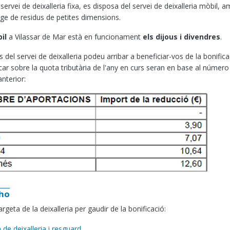
rvei de deixalleria fixa, es disposa del servei de deixalleria mòbil, amb
tge de residus de petites dimensions.
il
a Vilassar de Mar està en funcionament
els dijous i divendres
.
ús del servei de deixalleria podeu arribar a beneficiar-vos de la bonifi
car sobre la quota tributària de l'any en curs seran en base al número 
nterior:
-ho
targeta de la deixalleria per gaudir de la bonificació:
a de deixalleria i resguard