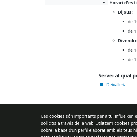
Horari d'est
Dijous:
de 1
de 1
Divendre
de 1
de 1
Servei al qual 
Deixalleria
Les cookies són importants per a tu, influeixen e
Plaça de l'Ajuntament 6, 08340 Vila
sol·licitis a través de la web. Utilitzem cookies p
de Mar
sobre la base d’un perfil elaborat amb els teus 
937 542 400