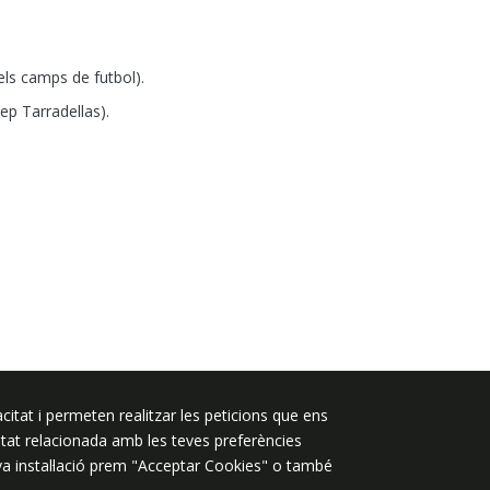
els camps de futbol).
ep Tarradellas).
citat i permeten realitzar les peticions que ens
Segueix-nos a:
licitat relacionada amb les teves preferències
eva instal·lació prem "Acceptar Cookies" o també