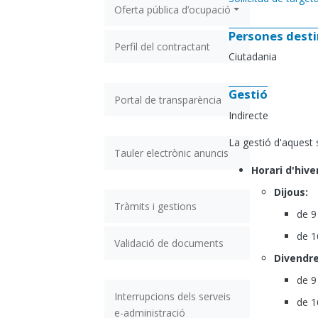
Oferta pública d’ocupació
Persones desti
Perfil del contractant
Ciutadania
Gestió
Portal de transparència
Indirecte
La gestió d'aquest 
Tauler electrònic anuncis
Horari d'hive
Dijous:
Tràmits i gestions
de 9
de 1
Validació de documents
Divendre
de 9
Interrupcions dels serveis
de 1
e-administració