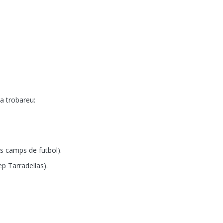
la trobareu:
ls camps de futbol).
ep Tarradellas).