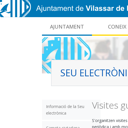
Vés al contingut
AJUNTAMENT
CONEIX
CIDO: difusió de la informació pública local
Interrupcions dels serveis e-administració
SEU ELECTRÒN
Visites 
Informació de la Seu
electrònica
S'organitzen visit
periòdica i amb mo
Carpeta ciutadana