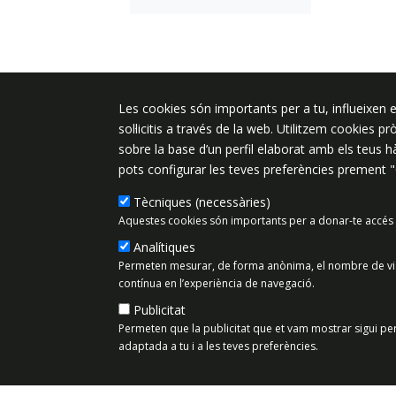
Plaça de l'Ajuntament 6, 08340 Vila
Les cookies són importants per a tu, influeixen e
de Mar
sol·licitis a través de la web. Utilitzem cookies p
sobre la base d’un perfil elaborat amb els teus 
937 542 400
pots configurar les teves preferències prement 
ajuntament@vilassardemar.cat
Tècniques (necessàries)
Aquestes cookies són importants per a donar-te accés 
Analítiques
Mapa del lloc
Política de Priv
Permeten mesurar, de forma anònima, el nombre de visit
contínua en l’experiència de navegació.
Publicitat
Permeten que la publicitat que et vam mostrar sigui per
adaptada a tu i a les teves preferències.