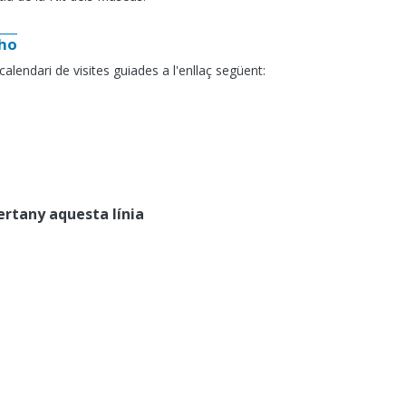
-ho
alendari de visites guiades a l'enllaç següent:
pertany aquesta línia