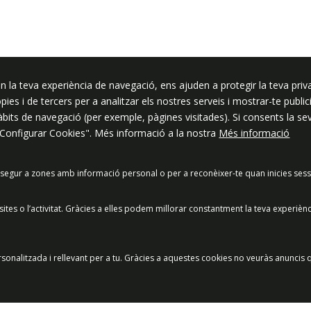
ssar
n la teva experiència de navegació, ens ajuden a protegir la teva priva
ròpies i de tercers per a analitzar els nostres serveis i mostrar-te pub
hàbits de navegació (per exemple, pàgines visitades). Si consents la s
"Configurar Cookies". Més informació a la nostra
Més informació
segur a zones amb informació personal o per a reconèixer-te quan inicies sess
acitat
Política de Xarxes Socials
Política de cookies
Protecció
es o l’activitat. Gràcies a elles podem millorar constantment la teva experièn
Preguntes freqüents
© 2025 - Ajuntament de Vilassar de Mar
sonalitzada i rellevant per a tu. Gràcies a aquestes cookies no veuràs anuncis q