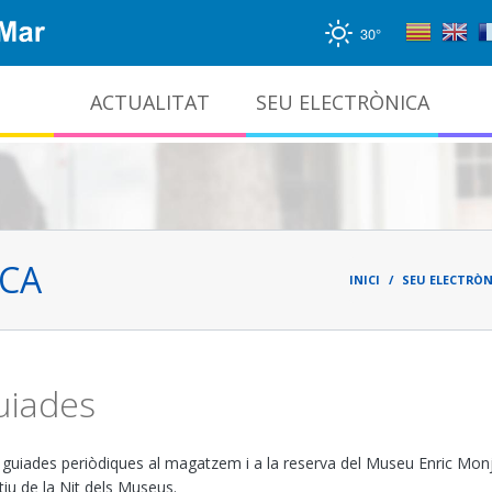
30°
ACTUALITAT
SEU ELECTRÒNICA
Gestió documental i arxiu administratiu
Fil
d'ari
ICA
INICI
SEU ELECTRÒN
guiades
es guiades periòdiques al magatzem i a la reserva del Museu Enric Mo
tiu de la Nit dels Museus.