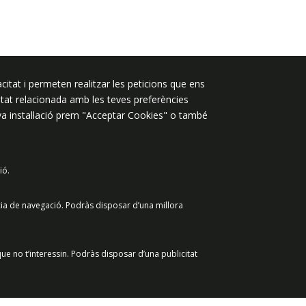
Segueix-nos a:
citat i permeten realitzar les peticions que ens
licitat relacionada amb les teves preferències
eva instal·lació prem "Acceptar Cookies" o també
ió.
 de dades
Avís legal
Contacte
cia de navegació. Podràs disposar d’una millora
ue no t’interessin. Podràs disposar d’una publicitat
Retirar el consenti
Acceptar Cookies