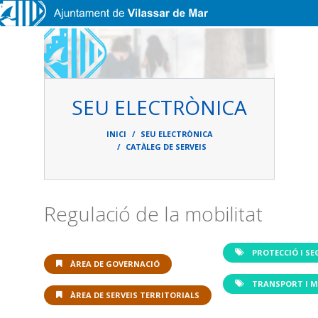
Vés al contingut
SEU ELECTRÒNICA
Fil
d'ariadna
INICI
SEU ELECTRÒNICA
CATÀLEG DE SERVEIS
Regulació de la mobilitat
PROTECCIÓ I S
ÀREA DE GOVERNACIÓ
TRANSPORT I M
ÀREA DE SERVEIS TERRITORIALS