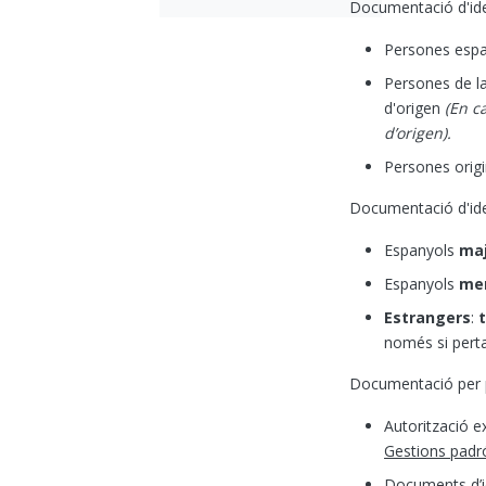
Documentació d'ide
Persones esp
Persones de la
d'origen
(En c
d’origen).
Persones origi
Documentació d'ide
Espanyols
maj
Espanyols
men
Estrangers
:
només si perta
Documentació per pe
Autorització e
Gestions padr
Documents d’id