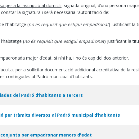
a per a la inscripció al domicili
, signada original, d’una persona ma
 constar la signatura i serà necessària l’autorització de:
e l'habitatge (
no és requisit que estigui empadronat
) justificant l
l'habitatge (
no és requisit que estigui empadronat
) justificant la 
padronada major d’edat, si n’hi ha, i no és cap del dos anterior.
cultat per a sol·licitar documentació addicional acreditativa de la res
des contingudes al Padró municipal d'habitants.
dades del Padró d’habitants a tercers
ió per tràmits diversos al Padró municipal d’habitants
 conjunta per empadronar menors d'edat