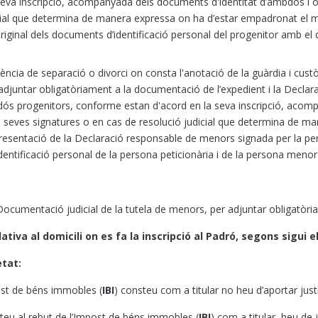
seva inscripció, acompanyada dels documents d'identitat d’ambdós i 
cial que determina de manera expressa on ha d’estar empadronat el me
riginal dels documents d’identificació personal del progenitor amb e
ència de separació o divorci on consta
l'anotació de la guàrdia i cus
adjuntar obligatòriament a la documentació de l’expedient i la Decl
dós progenitors, conforme estan d'acord en la seva inscripció, acom
 seves signatures o en cas de resolució judicial que determina de m
resentació de la Declaració responsable de menors signada per la pers
entificació personal de la persona peticionària i de la persona menor 
 Documentació judicial de la tutela de menors, per adjuntar obligatòr
iva al domicili on es fa la inscripció al Padró, segons sigui el
etat:
post de béns immobles (
IBI
) consteu com a titular no heu d’aportar just
teu al rebut de l’Impost de béns immobles (
IBI
) com a titular, heu de 