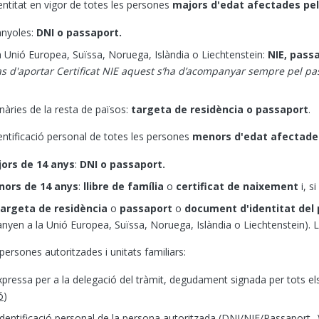
ntitat en vigor de totes les persones
majors d'edat afectades pel
anyoles:
DNI o passaport.
 Unió Europea, Suïssa, Noruega, Islàndia o Liechtenstein:
NIE, pass
as d'aportar Certificat NIE aquest s’ha d’acompanyar sempre pel pa
nàries de la resta de països:
targeta de residència o passaport
.
ntificació personal de totes les persones
menors d'edat afectades
ors de 14 anys
:
DNI o passaport.
ors de 14 anys
:
llibre de família
o
certificat de naixement
i, s
targeta de residència
o
passaport
o
document d'identitat del 
nyen a la Unió Europea, Suïssa, Noruega, Islàndia o Liechtenstein). Lli
rsones autoritzades i unitats familiars:
xpressa per a la delegació del tràmit, degudament signada per tots els
ó
)
entificació personal de la persona autoritzada (DNI/NIE/Passaport...