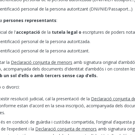
ntificació personal de la persona autoritzant (DNI/NIE/Passaport...)
 a
persones representants
:
ial de l'
acceptació
de la
tutela legal o
escriptures de poders nota
ntificació personal de la persona autoritzada.
ntificació personal de la persona autoritzant.
tar la
Declaració conjunta de menors
amb signatura original d’ambdó
ció, acompanyada dels documents d'identitat d’ambdós i on consten le
un sol d’ells o amb tercers sense cap d’ells.
 o divorci:
istir resolució judicial, cal la presentació de la
Declaració conjunta 
onforme estan d'acord en la seva inscripció, acompanyada dels docum
es.
a és en condició de guàrdia i custòdia compartida, l’original d’aquesta 
e l’expedient i la
Declaració conjunta de menors
amb signatura orig