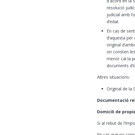
d'acord en la 
resolució judi
judicial
amb l’o
d’edat.
En cas de sent
d’aquesta per 
original d’amb
on consten les
menor cal la p
documents d’id
Altres situacions:
Original de la
Documentació relat
Domicili de propi
Si al rebut de l’Im
En cas que no cons