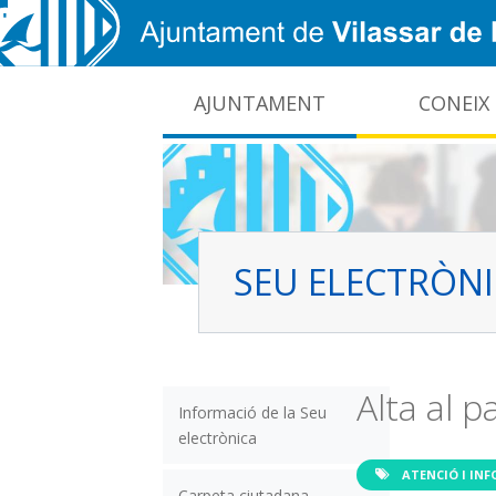
Vés al contingut
AJUNTAMENT
CONEIX
CIDO: difusió de la informació pública local
Interrupcions dels serveis e-administració
SEU ELECTRÒN
Alta al 
Informació de la Seu
electrònica
ATENCIÓ I IN
Carpeta ciutadana