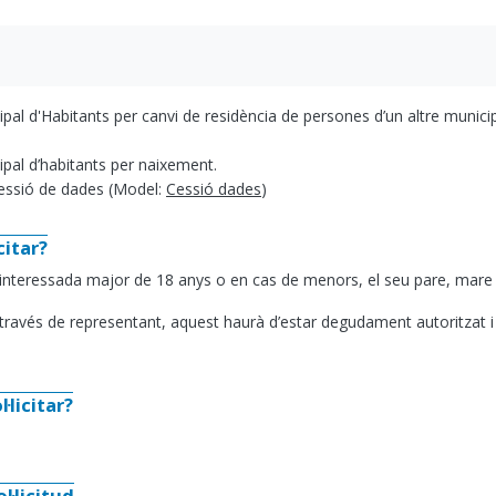
ipal d'Habitants per canvi de residència de persones d’un altre municip
ipal d’habitants per naixement.
cessió de dades (Model:
Cessió dades
)
citar?
interessada major de 18 anys o en cas de menors, el seu pare, mare 
a través de representant, aquest haurà d’estar degudament autoritzat i 
·licitar?
l·licitud