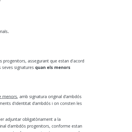
rials
.
s progenitors, assegurant que estan d'acord
s seves signatures
quan
els menors
de menors
, amb signatura original d’ambdós
ents d'identitat d’ambdós i on consten les
per adjuntar obligatòriament a la
inal d’ambdós progenitors, conforme estan