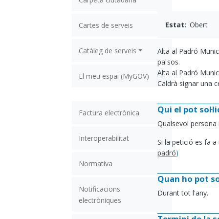
Estat
Obert
Cartes de serveis
Catàleg de serveis
Alta al Padró Munic
països.
Alta al Padró Munic
El meu espai (MyGOV)
Caldrà signar una 
Qui el pot sol·li
Factura electrònica
Qualsevol persona 
Interoperabilitat
Si la petició es fa 
padró
)
Normativa
Quan ho pot sol
Notificacions
Durant tot l'any.
electròniques
Termini de la so