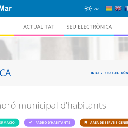
24°
ACTUALITAT
SEU ELECTRÒNICA
Gestió documental i arxiu administratiu
Fil
d'ari
ICA
INICI
SEU ELECTRÒN
padró municipal d’habitants
FORMACIÓ
PADRÓ D'HABITANTS
ÀREA DE SERVEIS GENE