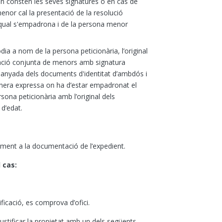
on consten les seves signatures o en cas de
nor cal la presentació de la resolució
l qual s'empadrona i de la persona menor
tòdia a nom de la persona peticionària,
l’original
aració conjunta de menors amb signatura
panyada dels documents d'identitat d’ambdós i
anera expressa on ha d’estar empadronat el
ona peticionària amb l’original dels
d’edat.
iament a la documentació de l’expedient.
 cas:
ificació, es comprova d’ofici.
justificar la propietat amb un dels següents