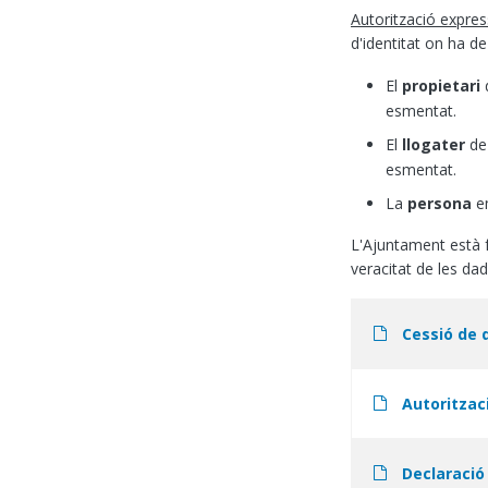
Autorització express
d'identitat on ha de
El
propietari
d
esmentat.
El
llogater
de 
esmentat.
La
persona
em
L'Ajuntament està fa
veracitat de les da
Document
Cessió de 
Document
Autoritzac
Document
Declaració