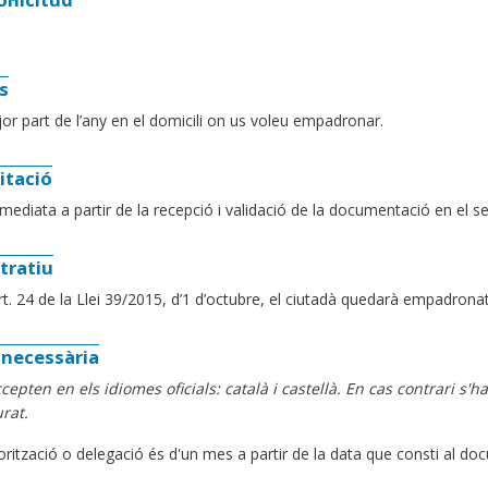
s
jor part de l’any en el domicili on us voleu empadronar.
itació
mediata a partir de la recepció i validació de la documentació en el se
tratiu
’art. 24 de la Llei 39/2015, d’1 d’octubre, el ciutadà quedarà empadronat
necessària
epten en els idiomes oficials: català i castellà. En cas contrari s'h
rat.
torització o delegació és d'un mes a partir de la data que consti al do