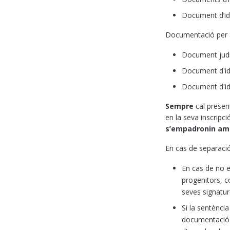
Document d’ide
Documentació per
Document judic
Document d'ide
Document d'ide
Sempre
cal presen
en la seva inscrip
s’empadronin amb 
En cas de separació
En cas de no ex
progenitors, c
seves signatur
Si la sentènci
documentació d