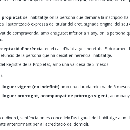
e propietat
de l'habitatge on la persona que demana la inscripció ha 
cal l'autorització expressa del titular del dret, signada original del seu
vat de compravenda, amb antiguitat inferior a 1 any, on la persona 
ual.
cceptació d'herència
, en el cas d'habitatges heretats. El document
defunció de la persona que ha deixat en herència l'habitatge.
del Registre de la Propietat
,
amb una validesa de 3 mesos.
r:
 lloguer
vigent (no indefinit)
amb una
durada mínima de 6 mesos
 lloguer prorrogat, acompanyat de pròrroga vigent,
acompanyat
:
 o divorci, sentència on es concedeix l'ús i gaudi de l'habitatge a u
 anteriorment per a l'acreditació del domicili.