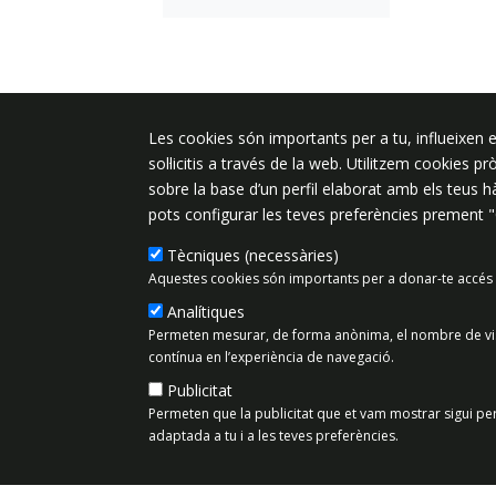
Plaça de l'Ajuntament 6, 08340 Vila
Les cookies són importants per a tu, influeixen e
de Mar
sol·licitis a través de la web. Utilitzem cookies p
sobre la base d’un perfil elaborat amb els teus 
937 542 400
pots configurar les teves preferències prement 
ajuntament@vilassardemar.cat
Tècniques (necessàries)
Aquestes cookies són importants per a donar-te accés 
Mapa del lloc
Política de Priv
Analítiques
Permeten mesurar, de forma anònima, el nombre de visit
contínua en l’experiència de navegació.
Publicitat
Permeten que la publicitat que et vam mostrar sigui per
adaptada a tu i a les teves preferències.