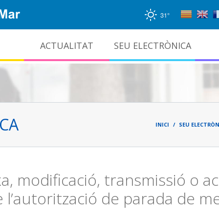
31°
ACTUALITAT
SEU ELECTRÒNICA
Gestió documental i arxiu administratiu
Fil
d'ari
ICA
INICI
SEU ELECTRÒN
xa, modificació, transmissió o ac
 l’autorització de parada de m