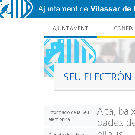
Vés al contingut
AJUNTAMENT
CONEIX
CIDO: difusió de la informació pública local
Interrupcions dels serveis e-administració
SEU ELECTRÒN
Alta, bai
Informació de la Seu
dades de
electrònica
dijous
Carpeta ciutadana