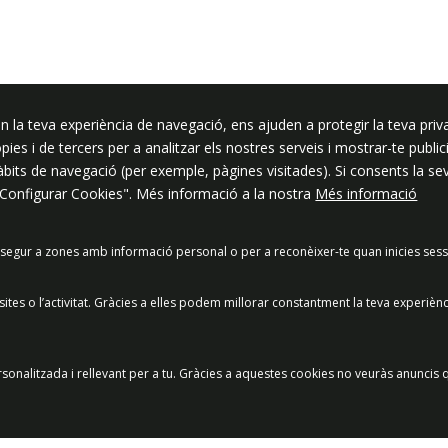
ssar
n la teva experiència de navegació, ens ajuden a protegir la teva priva
ròpies i de tercers per a analitzar els nostres serveis i mostrar-te pub
hàbits de navegació (per exemple, pàgines visitades). Si consents la s
"Configurar Cookies". Més informació a la nostra
Més informació
segur a zones amb informació personal o per a reconèixer-te quan inicies sess
acitat
Política de Xarxes Socials
Política de cookies
Protecció
es o l’activitat. Gràcies a elles podem millorar constantment la teva experièn
Preguntes freqüents
© 2025 - Ajuntament de Vilassar de Mar
sonalitzada i rellevant per a tu. Gràcies a aquestes cookies no veuràs anuncis q