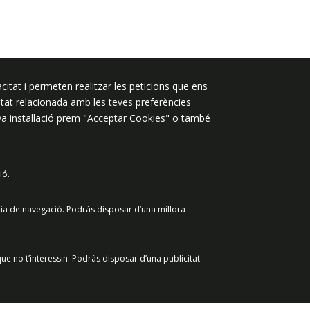
Segueix-nos a:
citat i permeten realitzar les peticions que ens
licitat relacionada amb les teves preferències
eva instal·lació prem "Acceptar Cookies" o també
ió.
 de dades
Avís legal
Contacte
cia de navegació. Podràs disposar d’una millora
ue no t’interessin. Podràs disposar d’una publicitat
Retirar el consenti
Acceptar Cookies