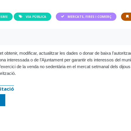
ISME
VIA PÚBLICA
MERCATS, FIRES I COMERÇ
t obtenir, modificar, actualitzar les dades o donar de baixa l’autoritz
sona interessada o de l’Ajuntament per garantir els interessos del muni
a l’exercici de la venda no sedentària en el mercat setmanal dels dijo
rització.
itació