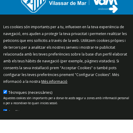
Segueix-nos a:
Les cookies són importants per a tu, influeixen en la teva experiència de
navegació, ens ajuden a protegir la teva privacitat i permeten realitzar les
peticions que ens sol·licitis a través de la web. Utilitzem cookies pròpies i
de tercers per a analitzar els nostres serveis i mostrar-te publicitat
relacionada amb les teves preferències sobre la base d’un perfil elaborat
Mapa del lloc
Política de Privacitat
amb els teus hàbits de navegació (per exemple, pàgines visitades). Si
Política de Xarxes Socials
Política de cookies
consents la seva instal·lació prem "Acceptar Cookies" o també pots
Protecció de dades
Avís legal
Contacte
configurar les teves preferències prement "Configurar Cookies". Més
informació a la nostra
Més informació
Preguntes freqüents
© 2025 - Ajuntament de Vilassar de Mar
Tècniques (necessàries)
Aquestes cookies són importants per a donar-te accés segur a zones amb informació personal
o per a reconèixer-te quan inicies sessió.
Analítiques
Permeten mesurar, de forma anònima, el nombre de visites o l’activitat. Gràcies a elles
podem millorar constantment la teva experiència de navegació. Podràs disposar d’una
millora contínua en l’experiència de navegació.