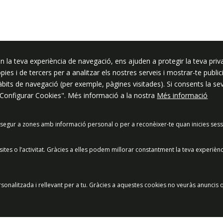
ssar
n la teva experiència de navegació, ens ajuden a protegir la teva priva
ròpies i de tercers per a analitzar els nostres serveis i mostrar-te pub
hàbits de navegació (per exemple, pàgines visitades). Si consents la s
"Configurar Cookies". Més informació a la nostra
Més informació
segur a zones amb informació personal o per a reconèixer-te quan inicies sess
acitat
Política de Xarxes Socials
Política de cookies
Protecció
es o l’activitat. Gràcies a elles podem millorar constantment la teva experièn
Preguntes freqüents
© 2025 - Ajuntament de Vilassar de Mar
sonalitzada i rellevant per a tu. Gràcies a aquestes cookies no veuràs anuncis q