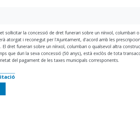
 sol·licitar la concessió de dret funerari sobre un nínxol, columbari o
serà atorgat i reconegut per l'Ajuntament, d'acord amb les prescripcio
. El dret funerari sobre un nínxol, columbari o qualsevol altra constru
mps que duri la seva concessió (50 anys), està exclòs de tota transacci
rietat del pagament de les taxes municipals corresponents.
itació