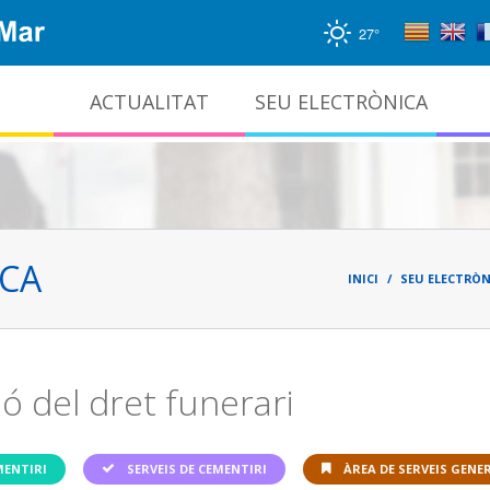
27°
ACTUALITAT
SEU ELECTRÒNICA
Gestió documental i arxiu administratiu
Fil
d'ari
ICA
INICI
SEU ELECTRÒN
ó del dret funerari
MENTIRI
SERVEIS DE CEMENTIRI
ÀREA DE SERVEIS GENE