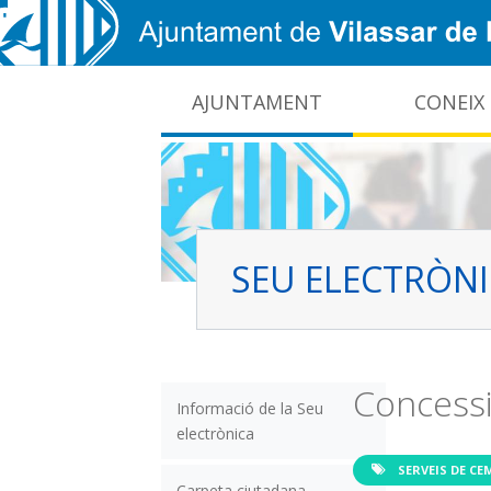
Vés al contingut
AJUNTAMENT
CONEIX
CIDO: difusió de la informació pública local
Interrupcions dels serveis e-administració
SEU ELECTRÒN
Concessi
Informació de la Seu
electrònica
SERVEIS DE CE
Carpeta ciutadana