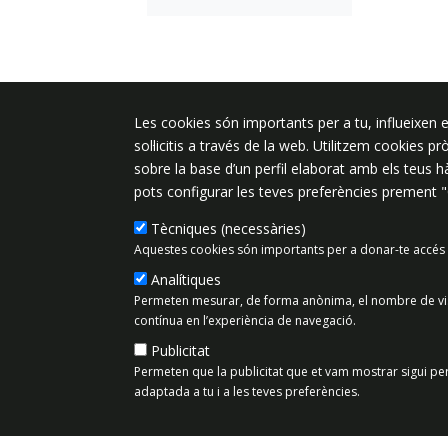
Plaça de l'Ajuntament 6, 08340 Vila
Les cookies són importants per a tu, influeixen e
de Mar
sol·licitis a través de la web. Utilitzem cookies p
sobre la base d’un perfil elaborat amb els teus 
937 542 400
pots configurar les teves preferències prement 
ajuntament@vilassardemar.cat
Tècniques (necessàries)
Aquestes cookies són importants per a donar-te accés 
Analítiques
Mapa del lloc
Política de Priv
Permeten mesurar, de forma anònima, el nombre de visit
contínua en l’experiència de navegació.
Publicitat
Permeten que la publicitat que et vam mostrar sigui per
adaptada a tu i a les teves preferències.