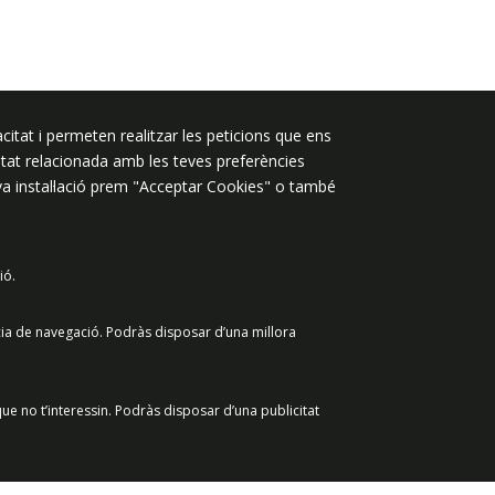
Segueix-nos a:
citat i permeten realitzar les peticions que ens
licitat relacionada amb les teves preferències
eva instal·lació prem "Acceptar Cookies" o també
ió.
 de dades
Avís legal
Contacte
cia de navegació. Podràs disposar d’una millora
ue no t’interessin. Podràs disposar d’una publicitat
Retirar el consenti
Acceptar Cookies