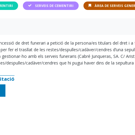
MENTIRI
SERVEIS DE CEMENTIRI
ÀREA DE SERVEIS GENE
essió de dret funerari a petició de la persona/es titulars del dret i a 
r fer el trasllat de les restes/despulles/cadàver/cendres d’una sepultu
à gestionar-ho amb els serveis funeraris (Cabré Junqueras, SA. C/ Aris
tes/despulles/cadàver/cendres que hi pugui haver dins de la sepultura
itació