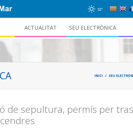
32°
ACTUALITAT
SEU ELECTRÒNICA
Gestió documental i arxiu administratiu
Fil
d'ari
ICA
INICI
SEU ELECTRÒN
ó de sepultura, permís per trasl
 cendres