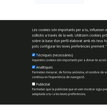
Plaça de l'Ajuntament 6, 08340 Vila
Les cookies són importants per a tu, influeixen e
de Mar
sol·licitis a través de la web. Utilitzem cookies p
sobre la base d’un perfil elaborat amb els teus 
937 542 400
pots configurar les teves preferències prement 
ajuntament@vilassardemar.cat
Tècniques (necessàries)
Aquestes cookies són importants per a donar-te accés 
Mapa del lloc
Política de Priv
Analítiques
Permeten mesurar, de forma anònima, el nombre de visit
contínua en l’experiència de navegació.
Publicitat
Permeten que la publicitat que et vam mostrar sigui per
adaptada a tu i a les teves preferències.