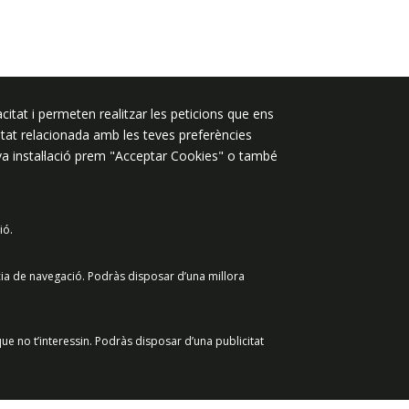
Segueix-nos a:
citat i permeten realitzar les peticions que ens
licitat relacionada amb les teves preferències
eva instal·lació prem "Acceptar Cookies" o també
ió.
 de dades
Avís legal
Contacte
cia de navegació. Podràs disposar d’una millora
ue no t’interessin. Podràs disposar d’una publicitat
Retirar el consenti
Acceptar Cookies