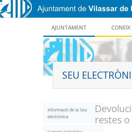
Vés al contingut
AJUNTAMENT
CONEIX
CIDO: difusió de la informació pública local
Interrupcions dels serveis e-administració
SEU ELECTRÒN
Devoluci
Informació de la Seu
restes o
electrònica
Carpeta ciutadana