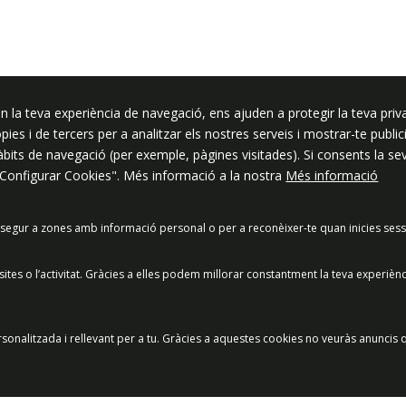
ssar
n la teva experiència de navegació, ens ajuden a protegir la teva priva
ròpies i de tercers per a analitzar els nostres serveis i mostrar-te pub
hàbits de navegació (per exemple, pàgines visitades). Si consents la s
"Configurar Cookies". Més informació a la nostra
Més informació
segur a zones amb informació personal o per a reconèixer-te quan inicies sess
acitat
Política de Xarxes Socials
Política de cookies
Protecció
es o l’activitat. Gràcies a elles podem millorar constantment la teva experièn
Preguntes freqüents
© 2025 - Ajuntament de Vilassar de Mar
sonalitzada i rellevant per a tu. Gràcies a aquestes cookies no veuràs anuncis q