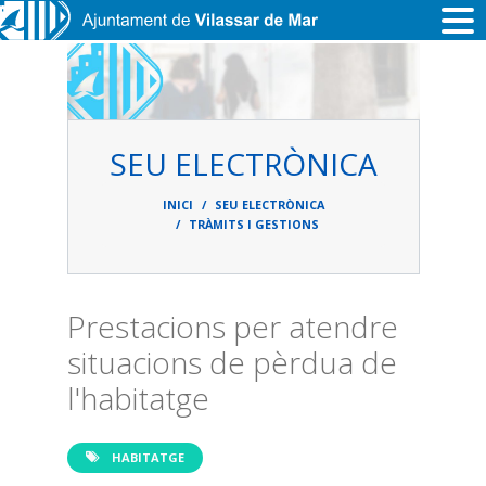
Vés al contingut
SEU ELECTRÒNICA
Fil
d'ariadna
INICI
SEU ELECTRÒNICA
TRÀMITS I GESTIONS
Prestacions per atendre
situacions de pèrdua de
l'habitatge
HABITATGE