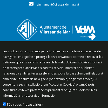
ajuntament@vilassardemar.cat
Segueix-nos a:
Les cookies són importants per a tu, influeixen en la teva experiència de
navegació, ens ajuden a protegir la teva privacitat i permeten realitzar les
peticions que ens sol·licitis a través de la web. Utilitzem cookies pròpies i
de tercers per a analitzar els nostres serveis i mostrar-te publicitat
relacionada amb les teves preferències sobre la base d’un perfil elaborat
Mapa del lloc
Política de Privacitat
amb els teus hàbits de navegació (per exemple, pàgines visitades). Si
Política de Xarxes Socials
Política de cookies
consents la seva instal·lació prem "Acceptar Cookies" o també pots
Protecció de dades
Avís legal
Contacte
configurar les teves preferències prement "Configurar Cookies". Més
informació a la nostra
Més informació
Preguntes freqüents
© 2025 - Ajuntament de Vilassar de Mar
Tècniques (necessàries)