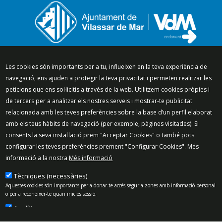
Segueix-nos a:
Les cookies són importants per a tu, influeixen en la teva experiència de
navegació, ens ajuden a protegir la teva privacitat i permeten realitzar les
peticions que ens sol·licitis a través de la web. Utilitzem cookies pròpies i
de tercers per a analitzar els nostres serveis i mostrar-te publicitat
relacionada amb les teves preferències sobre la base d’un perfil elaborat
Mapa del lloc
Política de Privacitat
amb els teus hàbits de navegació (per exemple, pàgines visitades). Si
Política de Xarxes Socials
Política de cookies
consents la seva instal·lació prem "Acceptar Cookies" o també pots
Protecció de dades
Avís legal
Contacte
configurar les teves preferències prement "Configurar Cookies". Més
informació a la nostra
Més informació
Preguntes freqüents
© 2025 - Ajuntament de Vilassar de Mar
Tècniques (necessàries)
Aquestes cookies són importants per a donar-te accés segur a zones amb informació personal
o per a reconèixer-te quan inicies sessió.
Analítiques
Permeten mesurar, de forma anònima, el nombre de visites o l’activitat. Gràcies a elles