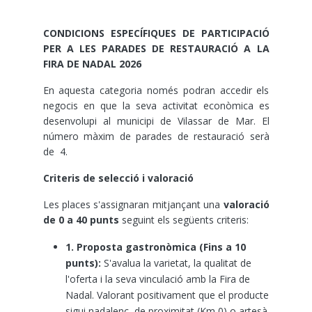
CONDICIONS ESPECÍFIQUES DE PARTICIPACIÓ
PER A LES PARADES DE RESTAURACIÓ A LA
FIRA DE NADAL 2026
En aquesta categoria només podran accedir els
negocis en que la seva activitat econòmica es
desenvolupi al municipi de Vilassar de Mar. El
número màxim de parades de restauració serà
de 4.
Criteris de selecció i valoració
Les places s'assignaran mitjançant una
valoració
de 0 a 40 punts
seguint els següents criteris:
1. Proposta gastronòmica
(Fins a 10
punts):
S'avalua la varietat, la qualitat de
l'oferta i la seva vinculació amb la Fira de
Nadal. Valorant positivament que el producte
sigui nadalenc, de proximitat (Km 0) o artesà.