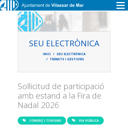
Vés al contingut
SEU ELECTRÒNICA
Fil
d'ariadna
INICI
SEU ELECTRÒNICA
TRÀMITS I GESTIONS
Sol·licitud de participació
amb estand a la Fira de
Nadal 2026
COMERÇ I TURISME
VIA PÚBLICA