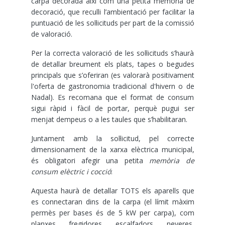
carpa decorada així com una petita memòria de
decoració, que reculli l’ambientació per facilitar la
puntuació de les sol·licituds per part de la comissió
de valoració.
Per la correcta valoració de les sol·licituds s’haurà
de detallar breument els plats, tapes o begudes
principals que s’oferiran (es valorarà positivament
l'oferta de gastronomia tradicional d'hivern o de
Nadal). Es recomana que el format de consum
sigui ràpid i fàcil de portar, perquè pugui ser
menjat dempeus o a les taules que s’habilitaran.
Juntament amb la sol·licitud, pel correcte
dimensionament de la xarxa elèctrica municipal,
és obligatori afegir una petita
memòria de
consum elèctric i cocció
:
Aquesta haurà de detallar TOTS els aparells que
es connectaran dins de la carpa (el límit màxim
permès per bases és de 5 kW per carpa), com
planxes, fregidores, escalfadors, neveres,