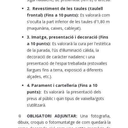
2. Revestiment de les taules (taulell
frontal) (Fins a 10 punts):
Es valorarà com
s'oculta la part inferior de les taules d'1,80 m
(maquinària, caixes, cablejat).
3. Imatge, presentació i decoració (Fins
a 10 punts):
Es valorarà la cura per l'estètica
de la parada, l'ús d'il·luminació càlida, la
decoració de caràcter nadalenc i una
presentació de l'espai treballada (estovalles
llargues fins a terra, exposició a diferents
alçades, etc.).
4. Parament i cartelleria (Fins a 10
punts):
Es valorarà la presentació dels
preus al públic i quin tipus de vaixella/gots
s’utilitzarà.
📎
OBLIGATORI ADJUNTAR:
Una fotografia,
dibuix, croquis o fotomuntatge de com quedarà la