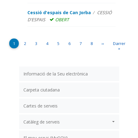
Cessió d'espais de Can Jorba
CESSIÓ
D'ESPAIS
OBERT
Paginació
Pàgina actual
Page
Page
Page
Page
Page
Page
Page
Pàgina següent
Última pàgin
1
2
3
4
5
6
7
8
››
Darrer
»
Informació de la Seu electrònica
Carpeta ciutadana
Cartes de serveis
Catàleg de serveis
El meu espai (MyGOV)