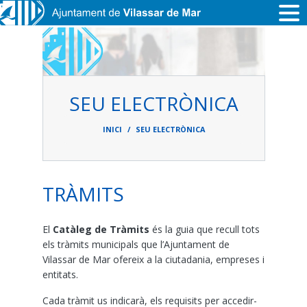
Vés al contingut
SEU ELECTRÒNICA
Fil
d'ariadna
INICI
SEU ELECTRÒNICA
TRÀMITS
El
Catàleg de Tràmits
és la guia que recull tots
els tràmits municipals que l’Ajuntament de
Vilassar de Mar ofereix a la ciutadania, empreses i
entitats.
Cada tràmit us indicarà, els requisits per accedir-