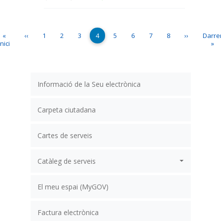
Paginació
Primera pàgina
Pàgina anterior
Page
Page
Page
Pàgina actual
Page
Page
Page
Page
Pàgina segü
Últim
«
‹‹
1
2
3
4
5
6
7
8
››
Darre
Inici
»
Informació de la Seu electrònica
Carpeta ciutadana
Cartes de serveis
Catàleg de serveis
El meu espai (MyGOV)
Factura electrònica