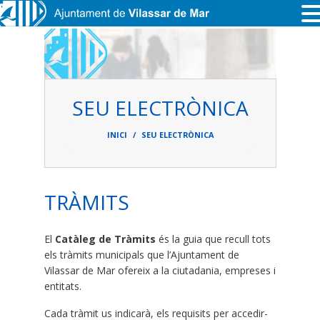
Vés al contingut
SEU ELECTRÒNICA
Fil
d'ariadna
INICI
SEU ELECTRÒNICA
TRÀMITS
El
Catàleg de Tràmits
és la guia que recull tots
els tràmits municipals que l’Ajuntament de
Vilassar de Mar ofereix a la ciutadania, empreses i
entitats.
Cada tràmit us indicarà, els requisits per accedir-