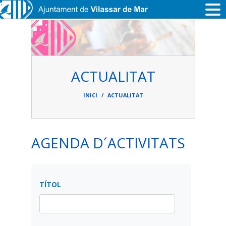
Vés al contingut
ACTUALITAT
Fil
d'ariadna
INICI
ACTUALITAT
AGENDA D´ACTIVITATS
TÍTOL