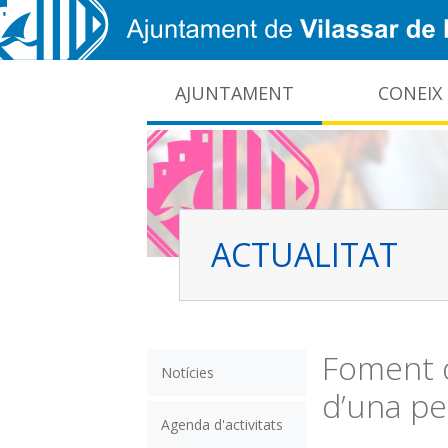
Vés al contingut
AJUNTAMENT
CONEIX
CIDO: difusió de la informació pública local
Interrupcions dels serveis e-administració
ACTUALITAT
Foment d
Notícies
d’una pe
Agenda d'activitats