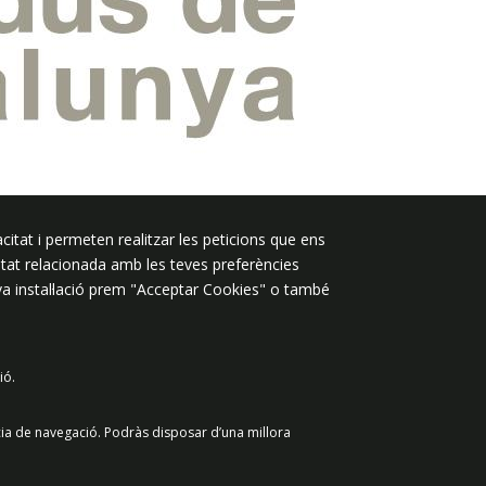
citat i permeten realitzar les peticions que ens
Segueix-nos a:
licitat relacionada amb les teves preferències
eva instal·lació prem "Acceptar Cookies" o també
ió.
 de dades
Avís legal
Contacte
cia de navegació. Podràs disposar d’una millora