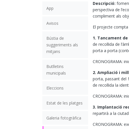
Descripció:
foment
App
perspectiva de l’eco
compliment als obje
Avisos
El projecte compta
1. Tancament de 
Bústia de
de recollida de l’àm
suggeriments als
porta a porta (cont
mitjans
CRONOGRAMA: inici p
Butlletins
2. Ampliació i mi
municipals
porta, passant del 1
de recollida la iden
Eleccions
CRONOGRAMA: inici p
Estat de les platges
3. Implantació rec
repartirà a la ciuta
Galeria fotogràfica
CRONOGRAMA: execuc