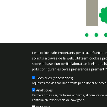
Les cookies són importants per a tu, influeixen e
Plaça de l'Ajuntament 6, 08340 Vila
sol·licitis a través de la web. Utilitzem cookies p
de Mar
sobre la base d’un perfil elaborat amb els teus 
937 542 400
pots configurar les teves preferències prement 
ajuntament@vilassardemar.cat
Tècniques (necessàries)
Aquestes cookies són importants per a donar-te accés 
Analítiques
Mapa del lloc
Política de Priv
Permeten mesurar, de forma anònima, el nombre de visit
contínua en l’experiència de navegació.