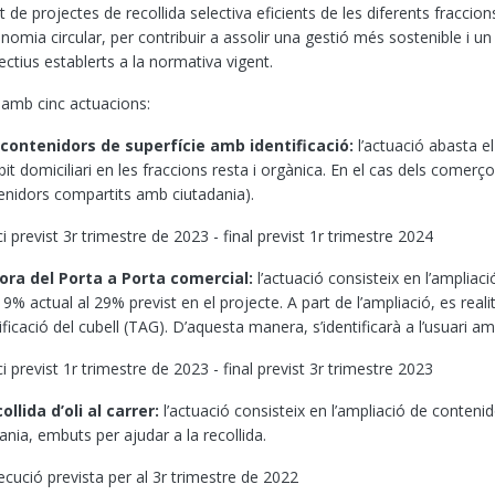
 de projectes de recollida selectiva eficients de les diferents fraccion
nomia circular, per contribuir a assolir una gestió més sostenible i un
ctius establerts a la normativa vigent.
 amb cinc actuacions:
contenidors de superfície amb identificació:
l
’actuació abasta e
bit domiciliari en les fraccions resta i orgànica. En el cas dels comerç
enidors compartits amb ciutadania).
revist 3r trimestre de 2023 - final previst 1r trimestre 2024
llora del Porta a Porta comercial:
l
’actuació consisteix en l’ampliaci
9% actual al 29% previst en el projecte. A part de l’ampliació, es reali
tificació del cubell (TAG). D’aquesta manera, s’identificarà a l’usuari a
revist 1r trimestre de 2023 - final previst 3r trimestre 2023
ollida d’oli al carrer:
l
’actuació consisteix en l’ampliació de contenidor
dania, embuts per ajudar a la recollida.
ió prevista per al 3r trimestre de 2022