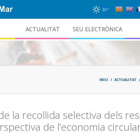
31°
ACTUALITAT
SEU ELECTRÒNICA
Gestió documental i arxiu administratiu
Fil
d'ari
INICI
ACTUALITAT
e la recollida selectiva dels re
rspectiva de l’economia circula