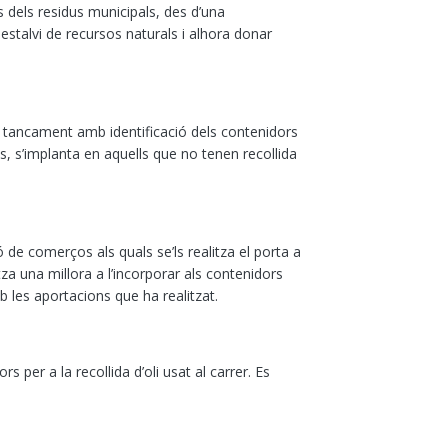
s dels residus municipals, des d’una
 estalvi de recursos naturals i alhora donar
l tancament amb identificació dels contenidors
os, s’implanta en aquells que no tenen recollida
ó de comerços als quals se’ls realitza el porta a
tza una millora a l’incorporar als contenidors
mb les aportacions que ha realitzat.
s per a la recollida d’oli usat al carrer. Es