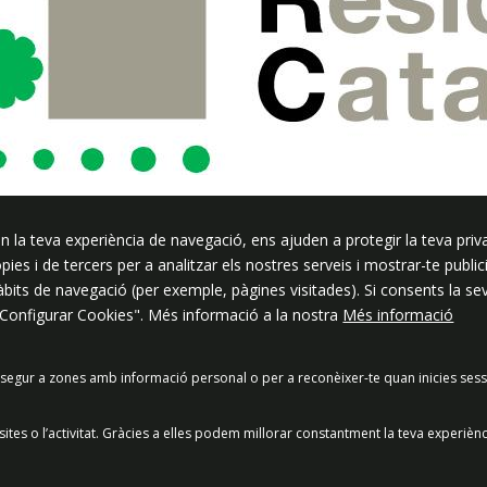
n la teva experiència de navegació, ens ajuden a protegir la teva priva
ssar
ròpies i de tercers per a analitzar els nostres serveis i mostrar-te pub
hàbits de navegació (per exemple, pàgines visitades). Si consents la s
"Configurar Cookies". Més informació a la nostra
Més informació
segur a zones amb informació personal o per a reconèixer-te quan inicies sess
acitat
Política de Xarxes Socials
Política de cookies
Protecció
es o l’activitat. Gràcies a elles podem millorar constantment la teva experièn
Preguntes freqüents