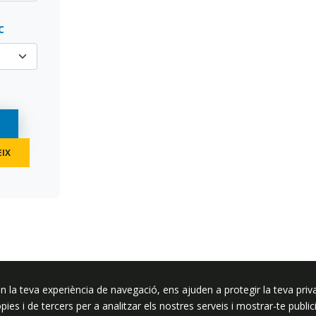
C
n la teva experiència de navegació, ens ajuden a protegir la teva priva
ssar
ròpies i de tercers per a analitzar els nostres serveis i mostrar-te pub