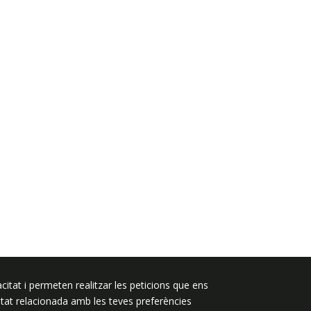
Segueix-nos a:
citat i permeten realitzar les peticions que ens
licitat relacionada amb les teves preferències