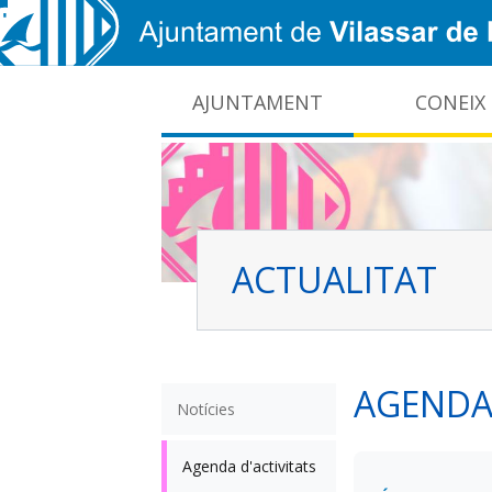
Vés al contingut
AJUNTAMENT
CONEIX
CIDO: difusió de la informació pública local
Interrupcions dels serveis e-administració
ACTUALITAT
AGENDA 
Notícies
Agenda d'activitats