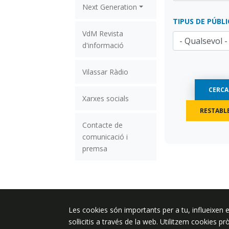
Next Generation
TIPUS DE PÚBLI
VdM Revista
d'informació
Vilassar Ràdio
Xarxes socials
Contacte de
comunicació i
premsa
Les cookies són importants per a tu, influeixen e
Plaça de l'Ajuntament 6, 08340 Vila
sol·licitis a través de la web. Utilitzem cookies p
de Mar