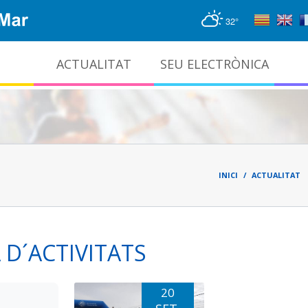
32°
ACTUALITAT
SEU ELECTRÒNICA
Gestió documental i arxiu administratiu
Fil
d'ari
INICI
ACTUALITAT
D´ACTIVITATS
20