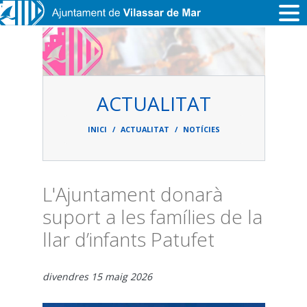
Vés al contingut
ACTUALITAT
Fil
d'ariadna
INICI
ACTUALITAT
NOTÍCIES
L'Ajuntament donarà
suport a les famílies de la
llar d’infants Patufet
divendres 15 maig 2026