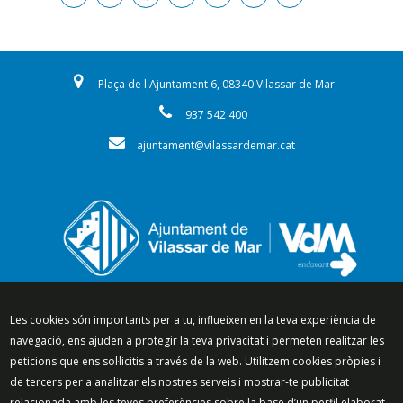
Plaça de l'Ajuntament 6, 08340 Vilassar de Mar
937 542 400
ajuntament@vilassardemar.cat
Segueix-nos a:
Les cookies són importants per a tu, influeixen en la teva experiència de
navegació, ens ajuden a protegir la teva privacitat i permeten realitzar les
peticions que ens sol·licitis a través de la web. Utilitzem cookies pròpies i
de tercers per a analitzar els nostres serveis i mostrar-te publicitat
relacionada amb les teves preferències sobre la base d’un perfil elaborat