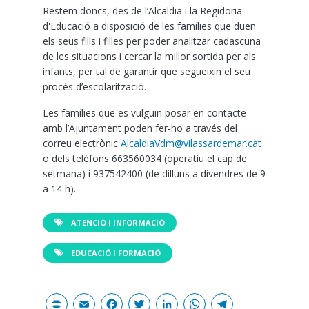
Restem doncs, des de l’Alcaldia i la Regidoria
d'Educació a disposició de les famílies que duen
els seus fills i filles per poder analitzar cadascuna
de les situacions i cercar la millor sortida per als
infants, per tal de garantir que segueixin el seu
procés d’escolarització.
Les famílies que es vulguin posar en contacte
amb l’Ajuntament poden fer-ho a través del
correu electrònic
AlcaldiaVdm@vilassardemar.cat
o dels telèfons 663560034 (operatiu el cap de
setmana) i 937542400 (de dilluns a divendres de 9
a 14 h).
ATENCIÓ I INFORMACIÓ
EDUCACIÓ I FORMACIÓ
Print
Email
Facebook
Twitter
LinkedIn
WhatsAp
Teleg