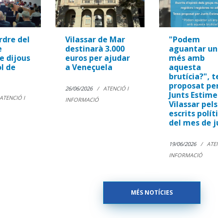
rdre del
Vilassar de Mar
"Podem
e
destinarà 3.000
aguantar un
e dijous
euros per ajudar
més amb
ol de
a Veneçuela
aquesta
brutícia?", 
proposat pe
26/06/2026
ATENCIÓ I
Junts Estim
ATENCIÓ I
INFORMACIÓ
Vilassar pels
escrits polít
del mes de j
19/06/2026
ATEN
INFORMACIÓ
MÉS NOTÍCIES