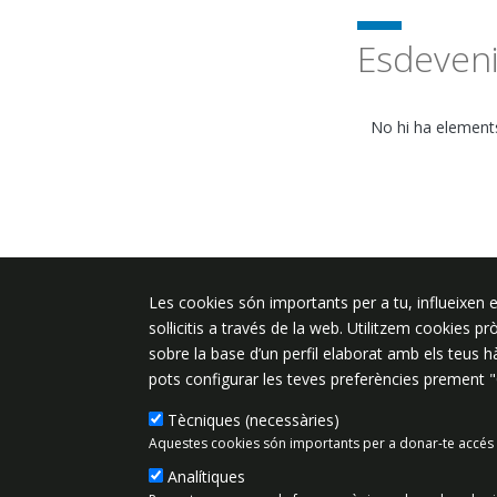
Esdeven
No hi ha elements
Les cookies són importants per a tu, influeixen e
Plaça de l'Ajuntament 6, 08340 Vila
sol·licitis a través de la web. Utilitzem cookies p
de Mar
sobre la base d’un perfil elaborat amb els teus 
937 542 400
pots configurar les teves preferències prement 
ajuntament@vilassardemar.cat
Tècniques (necessàries)
Aquestes cookies són importants per a donar-te accés 
Analítiques
Mapa del lloc
Política de Priv