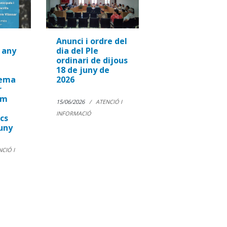
Anunci i ordre del
 any
dia del Ple
ordinari de dijous
18 de juny de
tema
2026
r
em
15/06/2026
ATENCIÓ I
INFORMACIÓ
ics
uny
CIÓ I