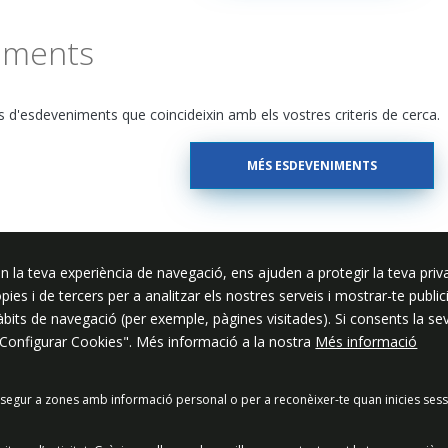
iments
 d'esdeveniments que coincideixin amb els vostres criteris de cerca.
MÉS ESDEVENIMENTS
n la teva experiència de navegació, ens ajuden a protegir la teva priva
ssar
ròpies i de tercers per a analitzar els nostres serveis i mostrar-te pub
hàbits de navegació (per exemple, pàgines visitades). Si consents la s
"Configurar Cookies". Més informació a la nostra
Més informació
segur a zones amb informació personal o per a reconèixer-te quan inicies sess
acitat
Política de Xarxes Socials
Política de cookies
Protecció