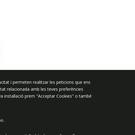
citat i permeten realitzar les peticions que ens
Segueix-nos a:
licitat relacionada amb les teves preferències
eva instal·lació prem "Acceptar Cookies" o també
ió.
 de dades
Avís legal
Contacte