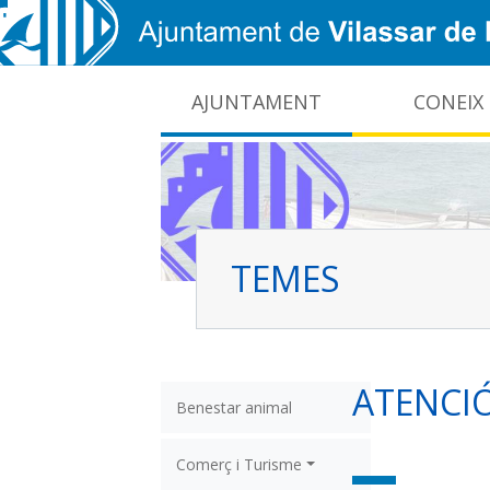
Vés al contingut
AJUNTAMENT
CONEIX
CIDO: difusió de la informació pública local
Interrupcions dels serveis e-administració
TEMES
ATENCIÓ
Benestar animal
Comerç i Turisme