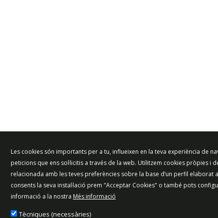
Les cookies són importants per a tu, influeixen en la teva experiència de nav
peticions que ens sol·licitis a través de la web. Utilitzem cookies pròpies i d
relacionada amb les teves preferències sobre la base d’un perfil elaborat a
consents la seva instal·lació prem "Acceptar Cookies" o també pots config
informació a la nostra
Més informació
Tècniques (necessàries)