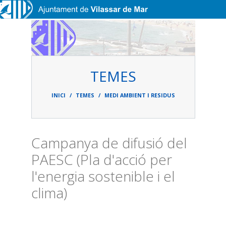
Vés al contingut
TEMES
Fil
d'ariadna
INICI
TEMES
MEDI AMBIENT I RESIDUS
Campanya de difusió del
PAESC (Pla d'acció per
l'energia sostenible i el
clima)