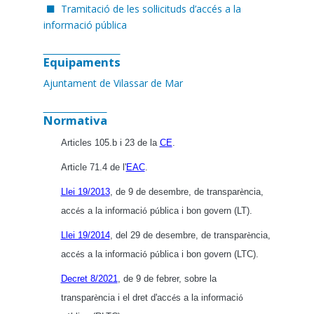
Tramitació de les sol·licituds d’accés a la
informació pública
Equipaments
Ajuntament de Vilassar de Mar
Normativa
Articles 105.b i 23 de la
CE
.
Article 71.4 de l'
EAC
.
Llei 19/2013
, de 9 de desembre, de transpar
ncia,
è
acc
s a la informaci
p
blica i bon govern (LT).
é
ó
ú
Llei 19/2014
, del 29 de desembre, de transpar
ncia,
è
acc
s a la informaci
p
blica i bon govern (LTC).
é
ó
ú
Decret 8/2021
, de 9 de febrer, sobre la
transpar
ncia i el dret d'acc
s a la informaci
è
é
ó