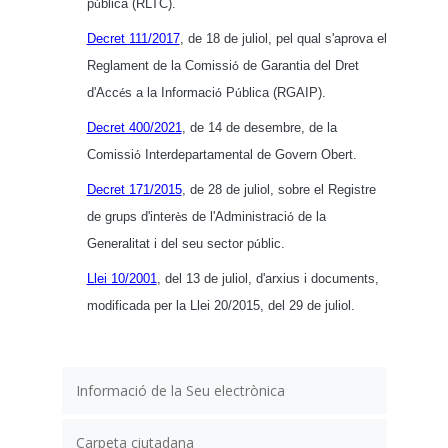
p
blica (RLTC).
ú
Decret 111/2017
, de 18 de juliol, pel qual s'aprova el
Reglament de la Comissi
de Garantia del Dret
ó
d'Acc
s a la Informaci
P
blica (RGAIP).
é
ó
ú
Decret 400/2021
, de 14 de desembre, de la
Comissi
Interdepartamental de Govern Obert.
ó
Decret 171/2015
, de 28 de juliol, sobre el Registre
de grups d'inter
s de l'Administraci
de la
è
ó
Generalitat i del seu sector p
blic.
ú
Llei 10/2001
, del 13 de juliol, d'arxius i documents,
modificada per la Llei 20/2015, del 29 de juliol.
Informació de la Seu electrònica
Carpeta ciutadana