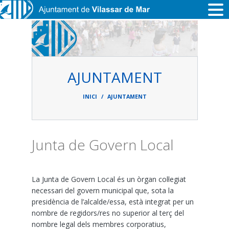
Vés al contingut
AJUNTAMENT
Fil
d'ariadna
INICI
AJUNTAMENT
Junta de Govern Local
La Junta de Govern Local és un òrgan col·legiat
necessari del govern municipal que, sota la
presidència de l’alcalde/essa, està integrat per un
nombre de regidors/res no superior al terç del
nombre legal dels membres corporatius,