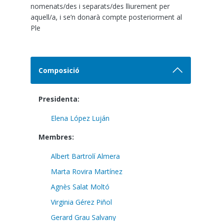
nomenats/des i separats/des lliurement per
aquell/a, i se’n donarà compte posteriorment al
Ple
Composició
Presidenta:
Elena López Luján
Membres:
Albert Bartrolí Almera
Marta Rovira Martínez
Agnès Salat Moltó
Virginia Gérez Piñol
Gerard Grau Salvany