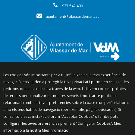
937 542 400
ajuntament@vilassardemar.cat
Segueix-nos a:
Les cookies són importants per a tu, influeixen en la teva experiència de
navegació, ens ajuden a protegir la teva privacitat i permeten realitzar les
peticions que ens sol·licitis a través de la web. Utilitzem cookies pròpies i
de tercers per a analitzar els nostres serveis i mostrar-te publicitat
relacionada amb les teves preferències sobre la base d’un perfil elaborat
Mapa del lloc
Política de Privacitat
amb els teus hàbits de navegació (per exemple, pàgines visitades). Si
Política de Xarxes Socials
Política de cookies
consents la seva instal·lació prem "Acceptar Cookies" o també pots
Protecció de dades
Avís legal
Contacte
configurar les teves preferències prement "Configurar Cookies". Més
Preguntes freqüents
informació a la nostra
Més informació