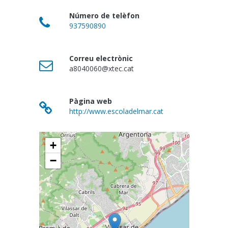
Número de telèfon
937590890
Correu electrònic
a8040060@xtec.cat
Pàgina web
http://www.escoladelmar.cat
+
−