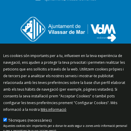
Segueix-nos a:
Les cookies són importants per a tu, influeixen en la teva experiència de
navegació, ens ajuden a protegir la teva privacitat i permeten realitzar les
peticions que ens sol·licitis a través de la web. Utilitzem cookies pròpies i
de tercers per a analitzar els nostres serveis i mostrar-te publicitat
relacionada amb les teves preferències sobre la base d’un perfil elaborat
Mapa del lloc
Política de Privacitat
amb els teus hàbits de navegació (per exemple, pàgines visitades). Si
Política de Xarxes Socials
Política de cookies
consents la seva instal·lació prem "Acceptar Cookies" o també pots
Protecció de dades
Avís legal
Contacte
configurar les teves preferències prement "Configurar Cookies". Més
Preguntes freqüents
informació a la nostra
Més informació
© 2025 - Ajuntament de Vilassar de Mar
Tècniques (necessàries)
Aquestes cookies són importants per a donar-te accés segur a zones amb informació personal
o per a reconèixer-te quan inicies sessió.