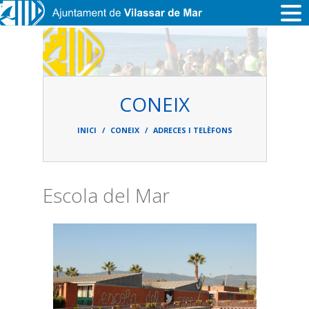
Vés al contingut
CONEIX
Fil
d'ariadna
INICI
CONEIX
ADRECES I TELÈFONS
Escola del Mar