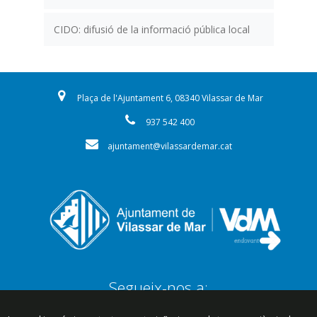
CIDO: difusió de la informació pública local
Plaça de l'Ajuntament 6, 08340 Vilassar de Mar
937 542 400
ajuntament@vilassardemar.cat
Segueix-nos a: