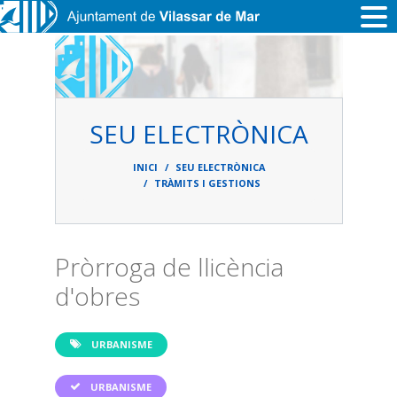
Vés al contingut
SEU ELECTRÒNICA
Fil
d'ariadna
INICI
SEU ELECTRÒNICA
TRÀMITS I GESTIONS
Pròrroga de llicència
d'obres
URBANISME
URBANISME