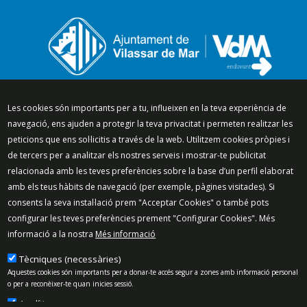
Segueix-nos a:
Les cookies són importants per a tu, influeixen en la teva experiència de
navegació, ens ajuden a protegir la teva privacitat i permeten realitzar les
peticions que ens sol·licitis a través de la web. Utilitzem cookies pròpies i
de tercers per a analitzar els nostres serveis i mostrar-te publicitat
relacionada amb les teves preferències sobre la base d’un perfil elaborat
Mapa del lloc
Política de Privacitat
amb els teus hàbits de navegació (per exemple, pàgines visitades). Si
Política de Xarxes Socials
Política de cookies
consents la seva instal·lació prem "Acceptar Cookies" o també pots
Protecció de dades
Avís legal
Contacte
configurar les teves preferències prement "Configurar Cookies". Més
informació a la nostra
Més informació
Preguntes freqüents
© 2025 - Ajuntament de Vilassar de Mar
Tècniques (necessàries)
Aquestes cookies són importants per a donar-te accés segur a zones amb informació personal
o per a reconèixer-te quan inicies sessió.
Analítiques