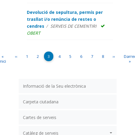
Devolució de sepultura, permís per
trasllat i/o renúncia de restes o
cendres
SERVEIS DE CEMENTIRI
OBERT
Paginació
Primera pàgina
Pàgina anterior
Page
Page
Pàgina actual
Page
Page
Page
Page
Page
Pàgina segü
Últim
«
‹‹
1
2
3
4
5
6
7
8
››
Darre
Inici
»
Informació de la Seu electrònica
Carpeta ciutadana
Cartes de serveis
Catàleg de serveis