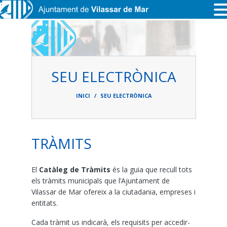
Vés al contingut
SEU ELECTRÒNICA
Fil
d'ariadna
INICI
SEU ELECTRÒNICA
TRÀMITS
El
Catàleg de Tràmits
és la guia que recull tots
els tràmits municipals que l’Ajuntament de
Vilassar de Mar ofereix a la ciutadania, empreses i
entitats.
Cada tràmit us indicarà, els requisits per accedir-