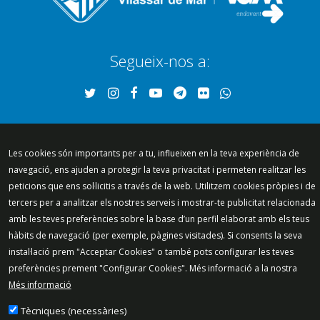
Segueix-nos a:
Mapa del lloc
Política de Privacitat
Política de Xarxes Socials
Política de cookies
Les cookies són importants per a tu, influeixen en la teva experiència de
navegació, ens ajuden a protegir la teva privacitat i permeten realitzar les
Protecció de dades
Avís legal
Contacte
peticions que ens sol·licitis a través de la web. Utilitzem cookies pròpies i de
Preguntes freqüents
tercers per a analitzar els nostres serveis i mostrar-te publicitat relacionada
© 2025 - Ajuntament de Vilassar de Mar
amb les teves preferències sobre la base d’un perfil elaborat amb els teus
hàbits de navegació (per exemple, pàgines visitades). Si consents la seva
instal·lació prem "Acceptar Cookies" o també pots configurar les teves
preferències prement "Configurar Cookies". Més informació a la nostra
Més informació
Tècniques (necessàries)