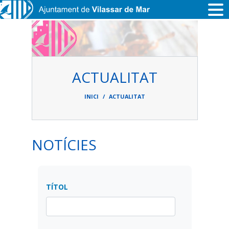
Vés al contingut
ACTUALITAT
Fil
d'ariadna
INICI
ACTUALITAT
NOTÍCIES
TÍTOL