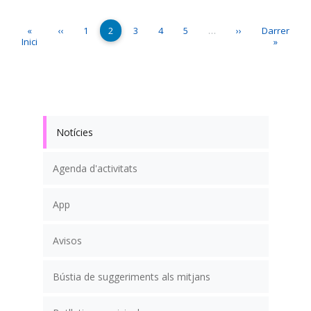
Paginació
Primera pàgina
Pàgina anterior
Page
Pàgina actual
Page
Page
Page
Pàgina següent
Última pàgi
«
‹‹
1
2
3
4
5
…
››
Darrer
Inici
»
Notícies
Agenda d'activitats
App
Avisos
Bústia de suggeriments als mitjans