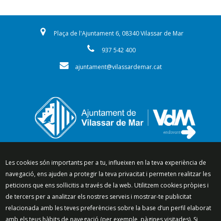
Plaça de l'Ajuntament 6, 08340 Vilassar de Mar
937 542 400
ajuntament@vilassardemar.cat
Segueix-nos a:
Les cookies són importants per a tu, influeixen en la teva experiència de
navegació, ens ajuden a protegir la teva privacitat i permeten realitzar les
peticions que ens sol·licitis a través de la web. Utilitzem cookies pròpies i
de tercers per a analitzar els nostres serveis i mostrar-te publicitat
relacionada amb les teves preferències sobre la base d’un perfil elaborat
Mapa del lloc
Política de Privacitat
amb els teus hàbits de navegació (per exemple, pàgines visitades). Si