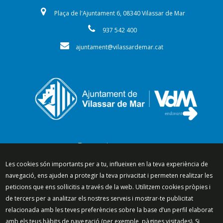
Plaça de l'Ajuntament 6, 08340 Vilassar de Mar
937 542 400
ajuntament@vilassardemar.cat
Segueix-nos a:
Les cookies són importants per a tu, influeixen en la teva experiència de
navegació, ens ajuden a protegir la teva privacitat i permeten realitzar les
peticions que ens sol·licitis a través de la web. Utilitzem cookies pròpies i
Mapa del lloc
Política de Privacitat
de tercers per a analitzar els nostres serveis i mostrar-te publicitat
relacionada amb les teves preferències sobre la base d’un perfil elaborat
Política de Xarxes Socials
Política de cookies
amb els teus hàbits de navegació (per exemple, pàgines visitades). Si
Protecció de dades
Avís legal
Contacte