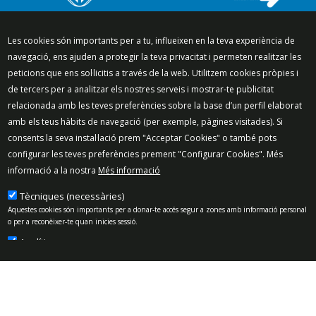
Segueix-nos a:
Les cookies són importants per a tu, influeixen en la teva experiència de
navegació, ens ajuden a protegir la teva privacitat i permeten realitzar les
peticions que ens sol·licitis a través de la web. Utilitzem cookies pròpies i
de tercers per a analitzar els nostres serveis i mostrar-te publicitat
relacionada amb les teves preferències sobre la base d’un perfil elaborat
Mapa del lloc
Política de Privacitat
amb els teus hàbits de navegació (per exemple, pàgines visitades). Si
Política de Xarxes Socials
Política de cookies
consents la seva instal·lació prem "Acceptar Cookies" o també pots
Protecció de dades
Avís legal
Contacte
configurar les teves preferències prement "Configurar Cookies". Més
informació a la nostra
Més informació
Preguntes freqüents
© 2025 - Ajuntament de Vilassar de Mar
Tècniques (necessàries)
Aquestes cookies són importants per a donar-te accés segur a zones amb informació personal
o per a reconèixer-te quan inicies sessió.
Analítiques
Permeten mesurar, de forma anònima, el nombre de visites o l’activitat. Gràcies a elles
podem millorar constantment la teva experiència de navegació. Podràs disposar d’una
millora contínua en l’experiència de navegació.
Publicitat
Permeten que la publicitat que et vam mostrar sigui personalitzada i rellevant per a tu.