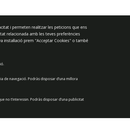
citat i permeten realitzar les peticions que ens
Segueix-nos a:
licitat relacionada amb les teves preferències
eva instal·lació prem "Acceptar Cookies" o també
ió.
 de dades
Avís legal
Contacte
cia de navegació. Podràs disposar d’una millora
ue no t’interessin. Podràs disposar d’una publicitat
Retirar el consenti
Acceptar Cookies