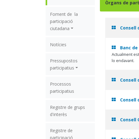
Òrgans de part
Foment de  la 
participació 
Consell d
ciutadana
Notícies
Banc de
Actualment està
Pressupostos 
lo endavant.
participatius
Consell 
Processos 
participatius
Consell 
Registre de grups 
d'interès
Consell 
Registre de 
participació