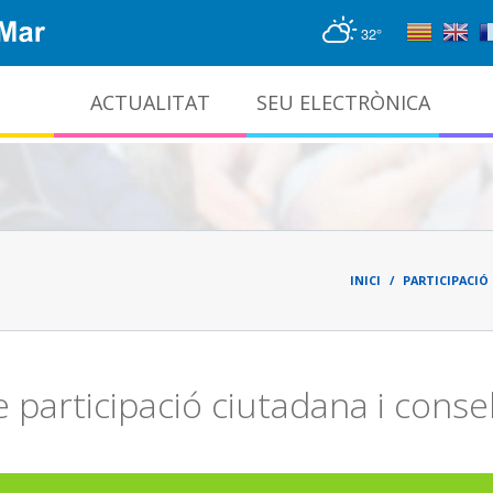
32°
ACTUALITAT
SEU ELECTRÒNICA
Gestió documental i arxiu administratiu
Fil
d'ari
INICI
PARTICIPACIÓ 
 participació ciutadana i consel