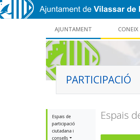
Vés al contingut
AJUNTAMENT
CONEIX
CIDO: difusió de la informació pública local
Interrupcions dels serveis e-administració
PARTICIPACIÓ
Espais de
Espais de 
participació 
ciutadana i 
consells