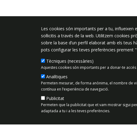
Les cookies són importants per a tu, influeixen e
Plaça de l'Ajuntament 6, 08340 Vila
sol·licitis a través de la web. Utilitzem cookies p
de Mar
sobre la base d’un perfil elaborat amb els teus 
937 542 400
pots configurar les teves preferències prement 
ajuntament@vilassardemar.cat
Tècniques (necessàries)
Aquestes cookies són importants per a donar-te accés 
Analítiques
Mapa del lloc
Política de Priv
Permeten mesurar, de forma anònima, el nombre de visit
contínua en l’experiència de navegació.
Publicitat
Permeten que la publicitat que et vam mostrar sigui per
adaptada a tu i a les teves preferències.