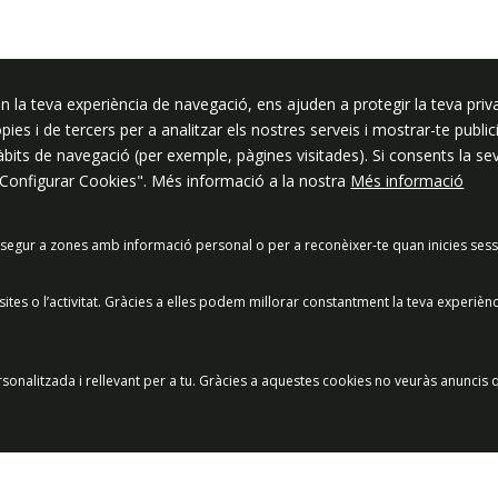
n la teva experiència de navegació, ens ajuden a protegir la teva priva
ssar
ròpies i de tercers per a analitzar els nostres serveis i mostrar-te pub
hàbits de navegació (per exemple, pàgines visitades). Si consents la s
"Configurar Cookies". Més informació a la nostra
Més informació
segur a zones amb informació personal o per a reconèixer-te quan inicies sess
acitat
Política de Xarxes Socials
Política de cookies
Protecció
es o l’activitat. Gràcies a elles podem millorar constantment la teva experièn
Preguntes freqüents
© 2025 - Ajuntament de Vilassar de Mar
sonalitzada i rellevant per a tu. Gràcies a aquestes cookies no veuràs anuncis q